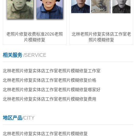
老照片修复收费标准2026老照
北林老照片修复实体店工作室老
片模糊修复
照片模糊修复
相关服务
/SERVICE
北林老照片修复实体店工作室老照片模糊修复工作室
北林老照片修复实体店工作室老照片模糊修复价格
北林老照片修复实体店工作室老照片模糊修复哪家好
北林老照片修复实体店工作室老照片模糊修复费用
地区产品
/CITY
北林老照片修复实体店工作室老照片模糊修复