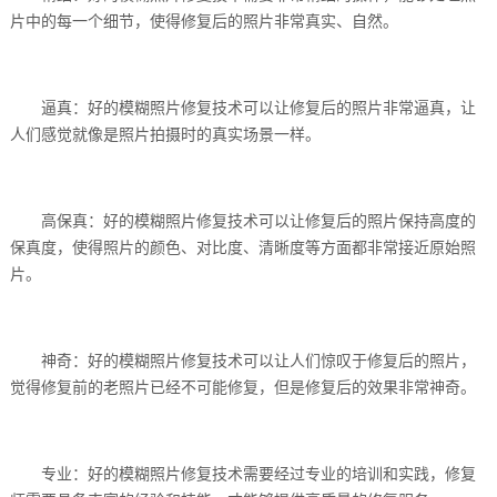
片中的每一个细节，使得修复后的照片非常真实、自然。
逼真：好的模糊照片修复技术可以让修复后的照片非常逼真，让
人们感觉就像是照片拍摄时的真实场景一样。
高保真：好的模糊照片修复技术可以让修复后的照片保持高度的
保真度，使得照片的颜色、对比度、清晰度等方面都非常接近原始照
片。
神奇：好的模糊照片修复技术可以让人们惊叹于修复后的照片，
觉得修复前的老照片已经不可能修复，但是修复后的效果非常神奇。
专业：好的模糊照片修复技术需要经过专业的培训和实践，修复